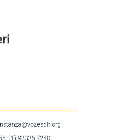
ri
nstanza@vozesdh.org
55 11) 93336 7240